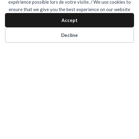
expérience possible lors de votre visite. / We use cookies to
ensure that we give you the best experience on our website
Accept
Decline
← LES PÈRES NATURE
SERVICE DE LUTTE
CONTRE
L’INCENDIE YQB →
BACK TO OUR WORKS
AND LETTERING